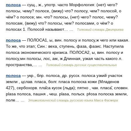
полоса
— сущ., ж., употр. часто Морфология: (нет) чего?
полосы, чему? полосе, (вижу) что? полосу, чем? полосой, о
чём? о полосе; мн. что? полосы, (нет) чего? полос, чему?
полосам, (вижу) что? полосы, чем? полосами, о чём? о
полосах 1. Полосой называют… …
Толковый словарь Дмитриева
полоса
— ПОЛОСА1, ы, вин. полосу и полосу,ж чего или какая.
То же, что этап; Син.: веха, ступень, фаза, фазис. Наступила
полоса экономического кризиса. ПОЛОСА2, ы, вин. полосу и
полосу,мн полосы, лос, ам, ж Длинная, узкая часть какого л.
пространства,… …
Толковый словарь русских существительных
полоса
— укр., блр. полоса, др. русск. полоса узкий участок
земли , цслав. пласа, болг. пласа полоска кожи (Младенов
427), сербохорв. пла̏са кусок (льда); пятно , чак. пласа̏, словен.
plasa полоса, пашня , чеш. рlаsа, польск. рɫоsа полоска земли,
поле… …
Этимологический словарь русского языка Макса Фасмера