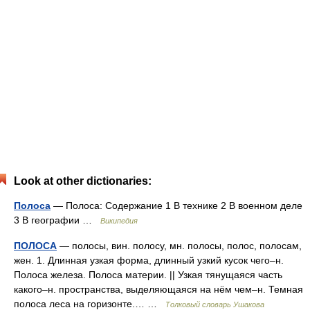
Look at other dictionaries:
Полоса
— Полоса: Содержание 1 В технике 2 В военном деле
3 В географии …
Википедия
ПОЛОСА
— полосы, вин. полосу, мн. полосы, полос, полосам,
жен. 1. Длинная узкая форма, длинный узкий кусок чего–н.
Полоса железа. Полоса материи. || Узкая тянущаяся часть
какого–н. пространства, выделяющаяся на нём чем–н. Темная
полоса леса на горизонте.… …
Толковый словарь Ушакова