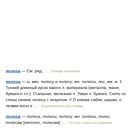
полоса
— См. ряд …
Словарь синонимов
полоса
— ы, вин. полосу и полосу; мн. полосы, лос, ам; ж. 1.
Тонкий длинный кусок какого л. материала (металла, ткани,
бумаги и т.п.). Стальная, железная п. Узкая п. бумаги. Снять со
стены синюю полосу с лозунгом. // О клинке сабли, шашки, о
лезвии косы и …
Энциклопедический словарь
полоса́
— полоса, полосы, полосу; мн. полосы, полос,
полосам [неполос, полосам] …
Русское словесное ударение