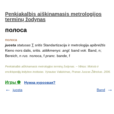
Penkiakalbis aiškinamasis metrologijos
terminų žodynas
полоса
полоса
juosta
statusas
T
sritis
Standartizacija ir metrologija
apibrėžtis
Kieno nors dalis, sritis.
atitikmenys
:
angl.
band
vok.
Band, n;
Bereich, n
rus.
полоса, f
pranc.
bande, f
Penkiakalbis aiškinamasis metrologijos terminų žodynas. – Vilnius: Mokslo ir
enciklopedijų leidybos institutas
.
Vytautas Valiukėnas, Pranas Juozas Žilinskas
.
2006
.
Игры ⚽
Нужна курсовая?
juosta
Band